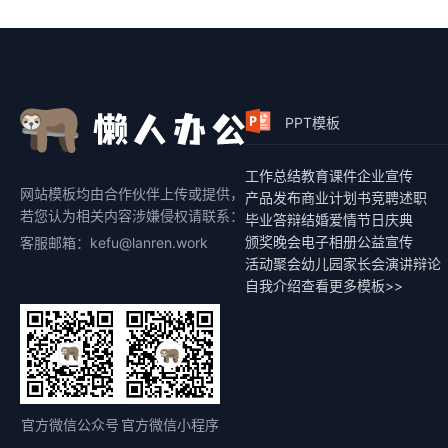
PPT模板
工作总结
教育课件
企业宣传
网站模板均由合作伙伴上传或提供，
产品发布
商业计划书
竞聘述职
若您认为相关内容涉嫌侵权请联系：
毕业答辩
结婚爱情
节日庆典
颁奖晚会
电子相册
公益宣传
客服邮箱：kefu@lanren.work
活动聚会
幼儿园家长会
演讲辩论
自我介绍
查看更多模板>>
官方微信公众号
官方微信小程序