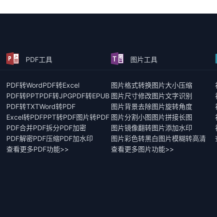
PDF工具
图片工具
PDF转Word
PDF转Excel
图片格式转换
图片大小压缩
PDF转PPT
PDF转JPG
PDF转EPUB
图片尺寸修改
图片文字识别
PDF转TXT
Word转PDF
图片背景去除
图片旋转角度
Excel转PDF
PPT转PDF
图片转PDF
图片分割小图
图片拼接长图
PDF合并
PDF拆分
PDF加密
图片镜像翻转
图片添加水印
PDF解密
PDF压缩
PDF加水印
图片彩色转黑白
图片模糊转高清
查看更多PDF功能>>
查看更多图片功能>>