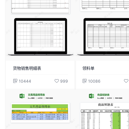
货物销售明細表
领料单
10444
999
10086