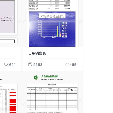
日用销售表
624
9568
465