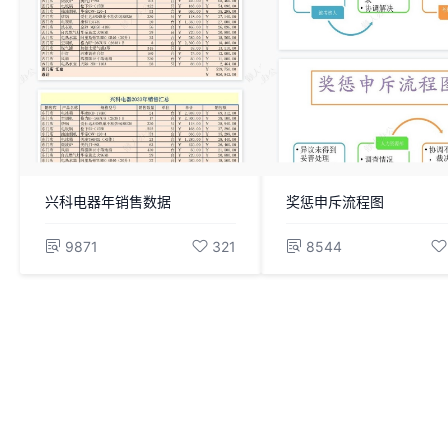
兴科电器年销售数据
奖惩申斥流程图
9871
321
8544