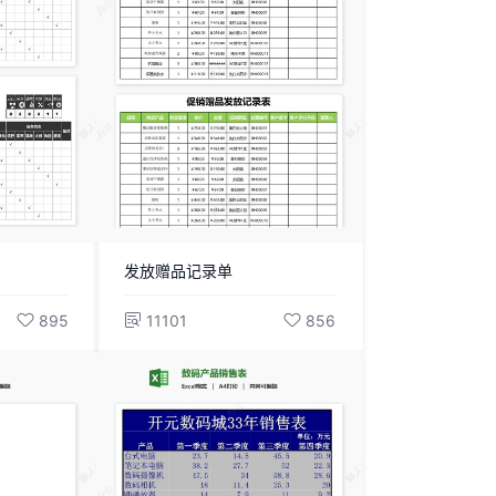
发放赠品记录单
895
11101
856