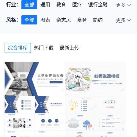
行业：
全部
通用
教育
医疗
银行金融
更多
保险证券
网络
科技
能源
通讯
风格：
全部
图表
杂志风
商务
简约
更多
房产建筑
装修设计
广告策划
交通
复古
文艺
中国风
欧美风
可爱
物流
汽车
餐饮美食
戏曲音乐
创意
酷炫
科技感
清新
淡雅
影视
舞蹈
健身瑜伽
户外活动
综合排序
热门下载
最新上传
扁平化
手绘
卡通
快闪
韩范
体育运动
新闻传媒
财务税务
日系
艺术
另类
剪纸
喜庆
美容化妆
食品安全
农业养殖
北欧INS
IOS
水墨水彩
唯美
消防安全
说课
莫兰迪风
渐变