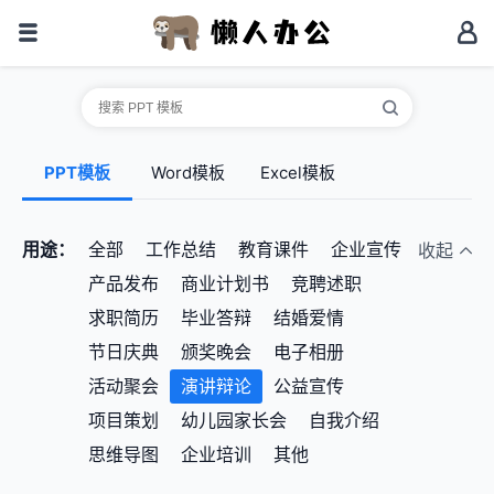
PPT模板
Word模板
Excel模板
用途：
全部
工作总结
教育课件
企业宣传
收起
产品发布
商业计划书
竞聘述职
求职简历
毕业答辩
结婚爱情
节日庆典
颁奖晚会
电子相册
活动聚会
演讲辩论
公益宣传
项目策划
幼儿园家长会
自我介绍
思维导图
企业培训
其他