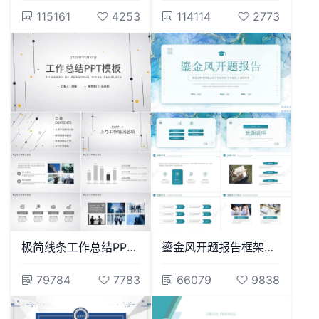
115161
4253
114114
2773
极简线条工作总结PPT模板
鎏金风开题报告框架完整PPT模板适用于毕业答辩学术报告开题答辩
79784
7783
66079
9838