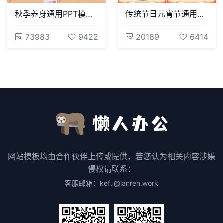
秋季养身通用PPT模版(32)
传统节日元宵节通用PPT模板(20)
73983
9422
20189
6414
网站模板均由合作伙伴上传或提供，若您认为相关内容涉嫌
侵权请联系：
客服邮箱：kefu@lanren.work