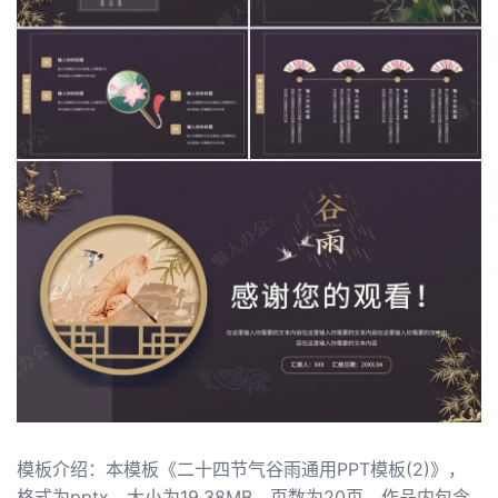
模板介绍：本模板《二十四节气谷雨通用PPT模板(2)》，
格式为pptx，大小为19.38MB，页数为20页，作品内包含