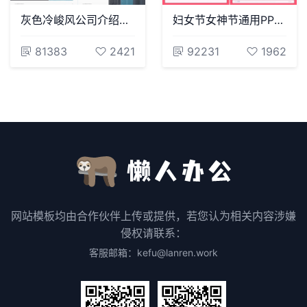
灰色冷峻风公司介绍项目简介通用PPT模板
妇女节女神节通用PPT模板(36)
81383
2421
92231
1962
网站模板均由合作伙伴上传或提供，若您认为相关内容涉嫌
侵权请联系：
客服邮箱：kefu@lanren.work