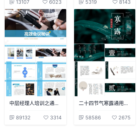
13107
6023
5319
8143
中层经理人培训之通用PPT模板
二十四节气寒露通用PPT模板(49)
89132
3314
58586
2675