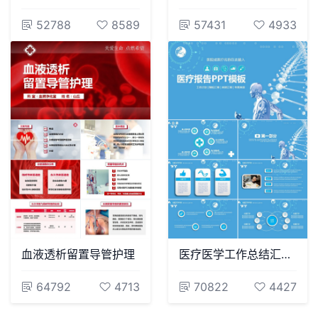
52788
8589
57431
4933
血液透析留置导管护理
医疗医学工作总结汇报通用PPT模板(102)
64792
4713
70822
4427