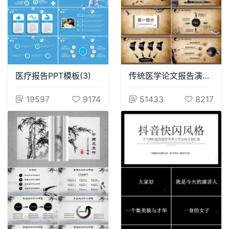
医疗报告PPT模板(3)
传统医学论文报告演讲会议课件汇报通用PPT模板
19597
9174
51433
8217