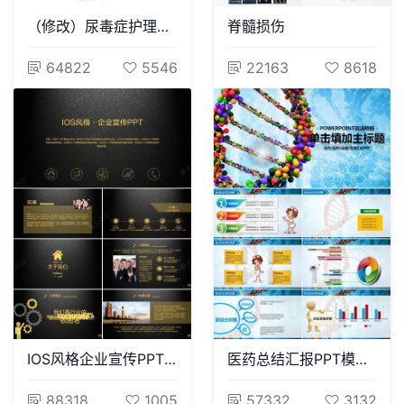
（修改）尿毒症护理查房3063)
脊髓损伤
64822
5546
22163
8618
IOS风格企业宣传PPT模板产品简介PPT模板
医药总结汇报PPT模模板
88318
1005
57332
3132