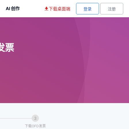
AI 创作
下载桌面端
登录
注册
发票
3
下载OFD发票