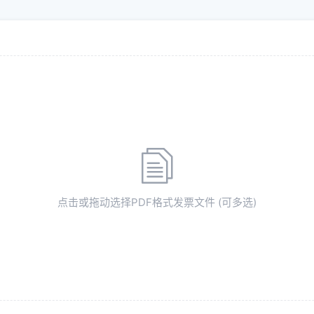
点击
或拖动
选择PDF格式发票文件 (可多选)