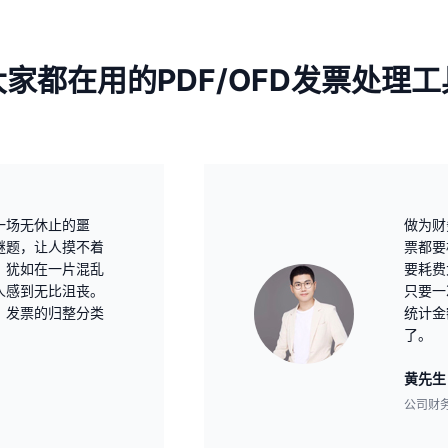
大家都在用的PDF/OFD发票处理工
一场无休止的噩
做为财
谜题，让人摸不着
票都要
，犹如在一片混乱
要耗费
人感到无比沮丧。
只要一
，发票的归整分类
统计金
了。
黄先生
公司财