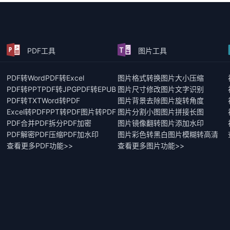
PDF工具
图片工具
PDF转Word
PDF转Excel
图片格式转换
图片大小压缩
PDF转PPT
PDF转JPG
PDF转EPUB
图片尺寸修改
图片文字识别
PDF转TXT
Word转PDF
图片背景去除
图片旋转角度
Excel转PDF
PPT转PDF
图片转PDF
图片分割小图
图片拼接长图
PDF合并
PDF拆分
PDF加密
图片镜像翻转
图片添加水印
PDF解密
PDF压缩
PDF加水印
图片彩色转黑白
图片模糊转高清
查看更多PDF功能>>
查看更多图片功能>>