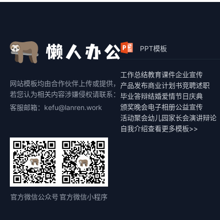
PPT模板
工作总结
教育课件
企业宣传
网站模板均由合作伙伴上传或提供，
产品发布
商业计划书
竞聘述职
若您认为相关内容涉嫌侵权请联系：
毕业答辩
结婚爱情
节日庆典
颁奖晚会
电子相册
公益宣传
客服邮箱：kefu@lanren.work
活动聚会
幼儿园家长会
演讲辩论
自我介绍
查看更多模板>>
官方微信公众号
官方微信小程序