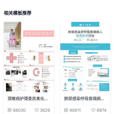
相关模板推荐
颈椎病护理查房美化PPT
肺部感染呼吸衰竭病例讨论PPT
98030
3626
90611
6974