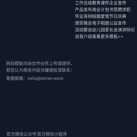
工作总结
教育课件
企业宣传
产品发布
商业计划书
竞聘述职
毕业答辩
结婚爱情
节日庆典
颁奖晚会
电子相册
公益宣传
活动聚会
幼儿园家长会
演讲辩论
自我介绍
查看更多模板>>
网站模板均由合作伙伴上传或提供，
若您认为相关内容涉嫌侵权请联系：
客服邮箱：kefu@lanren.work
官方微信公众号
官方微信小程序