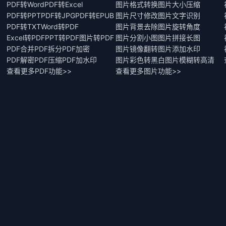
PDF转Word
PDF转Excel
图片格式转换
图片大小压缩
PDF转PPT
PDF转JPG
PDF转EPUB
图片尺寸修改
图片文字识别
PDF转TXT
Word转PDF
图片背景去除
图片旋转角度
Excel转PDF
PPT转PDF
图片转PDF
图片分割小图
图片拼接长图
PDF合并
PDF拆分
PDF加密
图片镜像翻转
图片添加水印
PDF解密
PDF压缩
PDF加水印
图片彩色转黑白
图片模糊转高清
查看更多PDF功能>>
查看更多图片功能>>