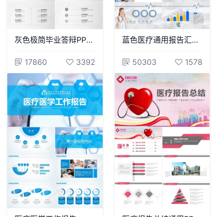
灰色极简毕业答辩PPT模板
蓝色医疗通用报告汇总通用PPT模版
17860
3392
50303
1578